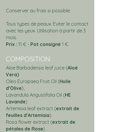
Conserver au frais si possible.
Tous types de peaux. Eviter le contact
avec les yeux.
Utilisation à partir de 3
mois.
Prix :
11 € -
Pot
consigné
1 €.
COMP
OSITION
Aloe Barbadensis leaf juice (
Aloé
Vera)
Oleo Europaea Fruit Oil (
Huile
d’Olive
),
Lavandula Angustifolia Oil (
HE
Lavande
)
Artemisia leaf extract (
extrait de
feuilles d’Artemisia
)
Rosa flower extract (
extrait de
pétales de Rose
)