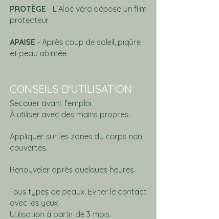
PROTÈGE
- L’Aloé vera dépose un film
protecteur
APAISE
- Après coup de soleil, piqûre
et peau abimée
CONSEILS D'UTILISATION
Secouer avant l’emploi.
À utiliser avec des mains propres.
Appliquer sur les zones du corps non
couvertes.
Renouveler après quelques heures.
Tous types de peaux. Eviter le contact
avec les yeux.
Utilisation à partir de 3 mois.