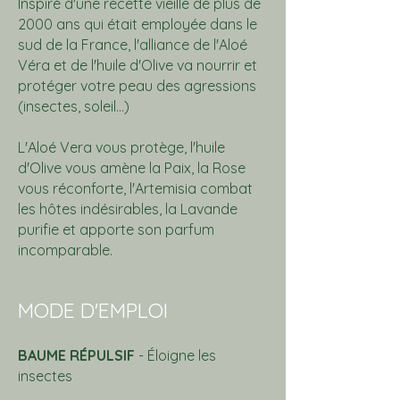
Inspiré d'une recette vieille de plus de
2000 ans qui était employée dans le
sud de la France, l'alliance de l'Aloé
Véra et de l'huile d'Olive va nourrir et
protéger votre peau des agressions
(insectes, soleil...)
L'Aloé Vera vous protège, l'huile
d'Olive vous amène la Paix, la Rose
vous réconforte, l'Artemisia combat
les hôtes indésirables, la Lavande
purifie et apporte son parfum
incomparable.
MODE D'EMPLOI
BAUME RÉPULSIF
- Éloigne les
insectes